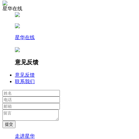
星华在线
星华在线
意见反馈
意见反馈
联系我们
走进星华