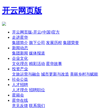
开云网页版
开云网页版-开云(中国)官方
走进星华
集团简介
旗下公司
发展历程
集团荣誉
新闻动态
集团新闻
媒体报道
企业文化
文化理念
精彩活动
星华故事
投资产业
文旅运营与融合
城市更新与改造
美丽乡村与赋能
社会公益
人才招聘
人才理念
招聘职位
星籍会
星华在线
意见反馈
联系我们