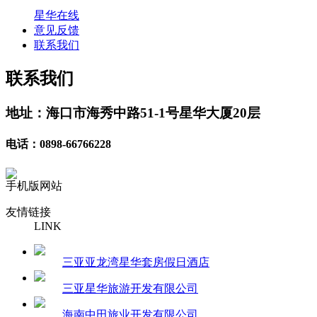
星华在线
意见反馈
联系我们
联系我们
地址：海口市海秀中路51-1号星华大厦20层
电话：0898-66766228
手机版网站
友情链接
LINK
三亚亚龙湾星华套房假日酒店
三亚星华旅游开发有限公司
海南中田旅业开发有限公司